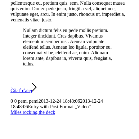
pellentesque eu, pretium quis, sem. Nulla consequat massa
quis enim. Donec pede justo, fringilla vel, aliquet nec,
vulputate eget, arcu. In enim justo, rhoncus ut, imperdiet a,
venenatis vitae, justo.
Nullam dictum felis eu pede mollis pretium.
Integer tincidunt. Cras dapibus. Vivamus
elementum semper nisi. Aenean vulputate
eleifend tellus. Aenean leo ligula, porttitor eu,
consequat vitae, eleifend ac, enim. Aliquam
lorem ante, dapibus in, viverra quis, feugiat a,
tellus.
Čítať ďalej
0
0
pemi
pemi
2013-12-24 18:48:06
2013-12-24
18:48:06
Entry with Post Format „Video“
Miles rocking the deck