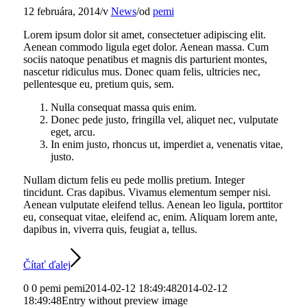
12 februára, 2014
/
v
News
/
od
pemi
Lorem ipsum dolor sit amet, consectetuer adipiscing elit.
Aenean commodo ligula eget dolor. Aenean massa. Cum
sociis natoque penatibus et magnis dis parturient montes,
nascetur ridiculus mus. Donec quam felis, ultricies nec,
pellentesque eu, pretium quis, sem.
Nulla consequat massa quis enim.
Donec pede justo, fringilla vel, aliquet nec, vulputate
eget, arcu.
In enim justo, rhoncus ut, imperdiet a, venenatis vitae,
justo.
Nullam dictum felis eu pede mollis pretium. Integer
tincidunt. Cras dapibus. Vivamus elementum semper nisi.
Aenean vulputate eleifend tellus. Aenean leo ligula, porttitor
eu, consequat vitae, eleifend ac, enim. Aliquam lorem ante,
dapibus in, viverra quis, feugiat a, tellus.
Čítať ďalej
0
0
pemi
pemi
2014-02-12 18:49:48
2014-02-12
18:49:48
Entry without preview image