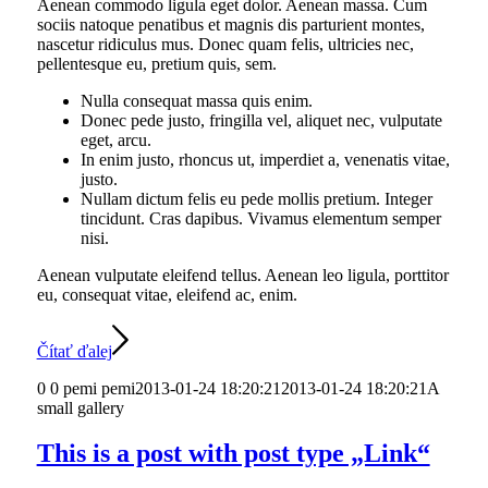
Aenean commodo ligula eget dolor. Aenean massa. Cum
sociis natoque penatibus et magnis dis parturient montes,
nascetur ridiculus mus. Donec quam felis, ultricies nec,
pellentesque eu, pretium quis, sem.
Nulla consequat massa quis enim.
Donec pede justo, fringilla vel, aliquet nec, vulputate
eget, arcu.
In enim justo, rhoncus ut, imperdiet a, venenatis vitae,
justo.
Nullam dictum felis eu pede mollis pretium. Integer
tincidunt. Cras dapibus. Vivamus elementum semper
nisi.
Aenean vulputate eleifend tellus. Aenean leo ligula, porttitor
eu, consequat vitae, eleifend ac, enim.
Čítať ďalej
0
0
pemi
pemi
2013-01-24 18:20:21
2013-01-24 18:20:21
A
small gallery
This is a post with post type „Link“