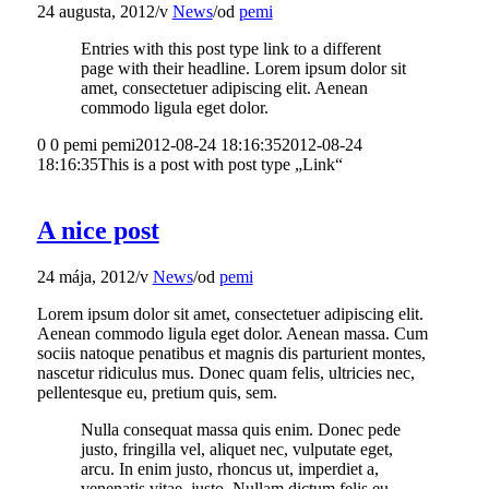
24 augusta, 2012
/
v
News
/
od
pemi
Entries with this post type link to a different
page with their headline. Lorem ipsum dolor sit
amet, consectetuer adipiscing elit. Aenean
commodo ligula eget dolor.
0
0
pemi
pemi
2012-08-24 18:16:35
2012-08-24
18:16:35
This is a post with post type „Link“
A nice post
24 mája, 2012
/
v
News
/
od
pemi
Lorem ipsum dolor sit amet, consectetuer adipiscing elit.
Aenean commodo ligula eget dolor. Aenean massa. Cum
sociis natoque penatibus et magnis dis parturient montes,
nascetur ridiculus mus. Donec quam felis, ultricies nec,
pellentesque eu, pretium quis, sem.
Nulla consequat massa quis enim. Donec pede
justo, fringilla vel, aliquet nec, vulputate eget,
arcu. In enim justo, rhoncus ut, imperdiet a,
venenatis vitae, justo. Nullam dictum felis eu