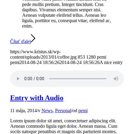
pede mollis pretium. Integer tincidunt. Cras
dapibus. Vivamus elementum semper nisi.
Aenean vulputate eleifend tellus. Aenean leo
ligula, porttitor eu, consequat vitae, eleifend ac,
enim.
Čítať ďalej
https://www.kristus.sk/wp-
content/uploads/2013/01/coffee.jpg
853
1280
pemi
pemi
2014-08-24 18:56:26
2014-08-24 18:56:26
A nice entry
Entry with Audio
11 mája, 2014
/
v
News
,
Personal
/
od
pemi
Lorem ipsum dolor sit amet, consectetuer adipiscing elit.
Aenean commodo ligula eget dolor. Aenean massa. Cum
sociis natoque penatibus et magnis dis parturient montes,