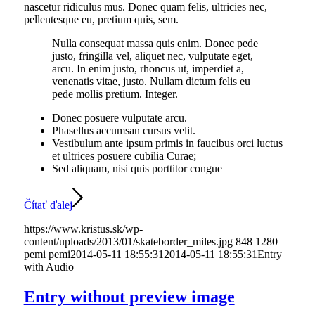
nascetur ridiculus mus. Donec quam felis, ultricies nec,
pellentesque eu, pretium quis, sem.
Nulla consequat massa quis enim. Donec pede
justo, fringilla vel, aliquet nec, vulputate eget,
arcu. In enim justo, rhoncus ut, imperdiet a,
venenatis vitae, justo. Nullam dictum felis eu
pede mollis pretium. Integer.
Donec posuere vulputate arcu.
Phasellus accumsan cursus velit.
Vestibulum ante ipsum primis in faucibus orci luctus
et ultrices posuere cubilia Curae;
Sed aliquam, nisi quis porttitor congue
Čítať ďalej
https://www.kristus.sk/wp-
content/uploads/2013/01/skateborder_miles.jpg
848
1280
pemi
pemi
2014-05-11 18:55:31
2014-05-11 18:55:31
Entry
with Audio
Entry without preview image