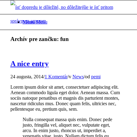
Menu
Menu
Archív pre zančku:
fun
A nice entry
24 augusta, 2014
/
1 Komentár
/
v
News
/
od
pemi
Lorem ipsum dolor sit amet, consectetuer adipiscing elit.
Aenean commodo ligula eget dolor. Aenean massa. Cum
sociis natoque penatibus et magnis dis parturient montes,
nascetur ridiculus mus. Donec quam felis, ultricies nec,
pellentesque eu, pretium quis, sem.
Nulla consequat massa quis enim. Donec pede
justo, fringilla vel, aliquet nec, vulputate eget,
arcu. In enim justo, rhoncus ut, imperdiet a,
venenatis vitae, justo. Nullam dictum felis eu